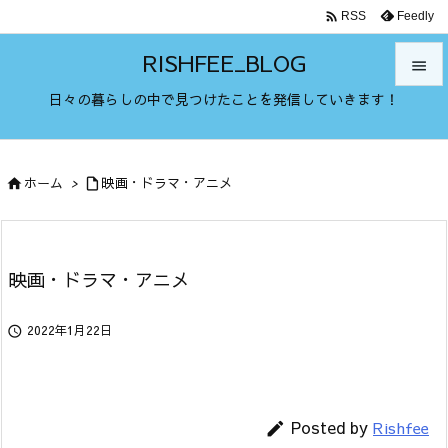

Feedly
RSS
RISHFEE_BLOG

日々の暮らしの中で見つけたことを発信していきます！

メニュ

ホーム
>
映画・ドラマ・アニメ


サイド

前へ

映画・ドラマ・アニメ
次へ

2022年1月22日

検索
Posted by
Rishfee
