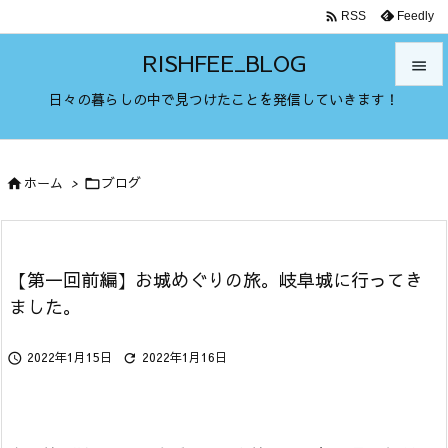

Feedly
RSS
RISHFEE_BLOG

日々の暮らしの中で見つけたことを発信していきます！

メニュ

ホーム
>
ブログ


サイド

前へ

【第一回前編】お城めぐりの旅。岐阜城に行ってき
次へ
ました。

検索
2022年1月15日
2022年1月16日

